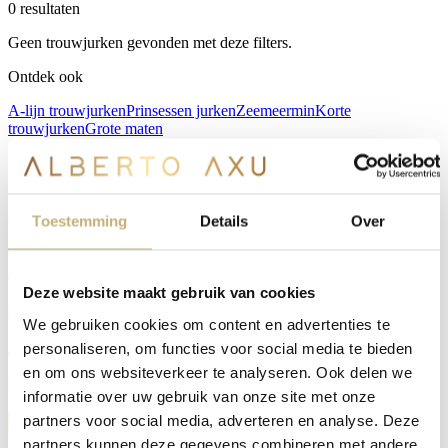
0 resultaten
Geen trouwjurken gevonden met deze filters.
Ontdek ook
A-lijn trouwjurken
Prinsessen jurken
Zeemeermin
Korte
trouwjurken
Grote maten
A
Maak vrijblijvend een afspraak
in onze winkel in Zeist
Toestemming
Details
Over
We nemen alle tijd voor je en denken graag met je mee, naar wens
en op maat sinds 2008. Je vindt ons aan de Slotlaan in Zeist.
Deze website maakt gebruik van cookies
Maak een afspraak
of bel 030 207 22 79
We gebruiken cookies om content en advertenties te
personaliseren, om functies voor social media te bieden
en om ons websiteverkeer te analyseren. Ook delen we
Bruidswinkel & Atelier in Zeist. Naar wens en op maat, sinds 2008.
informatie over uw gebruik van onze site met onze
partners voor social media, adverteren en analyse. Deze
Trouwjurken
partners kunnen deze gegevens combineren met andere