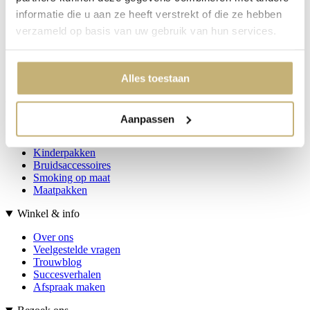
informatie die u aan ze heeft verstrekt of die ze hebben
Alle trouwjurken
verzameld op basis van uw gebruik van hun services.
A-lijn trouwjurken
Prinsessen jurken
Zeemeermin
Grote maten
Alles toestaan
Korte trouwjurken
Collectie
Aanpassen
Trouwpakken
Communiejurken
Kinderpakken
Bruidsaccessoires
Smoking op maat
Maatpakken
Winkel & info
Over ons
Veelgestelde vragen
Trouwblog
Succesverhalen
Afspraak maken