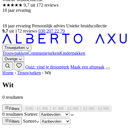
★★★★★
9,7
uit 172 reviews
18 jaar ervaring
18 jaar ervaring
Persoonlijk advies
Unieke bruidscollectie
9,7
uit 172 reviews
030 207 22 79
Trouwjurken
Trouwpakken
Communiejurken
Kinderpakken
Overige
Quiz: vind je droomjurk
Maak een afspraak
Home
›
Trouwjurken
›
Wit
Wit
0 resultaten
Filters
€995 - €1.995
€1.995 - €2.995
€2.995 - €3.995
0 resultaten
Sorteer:
Sorteer
Filters