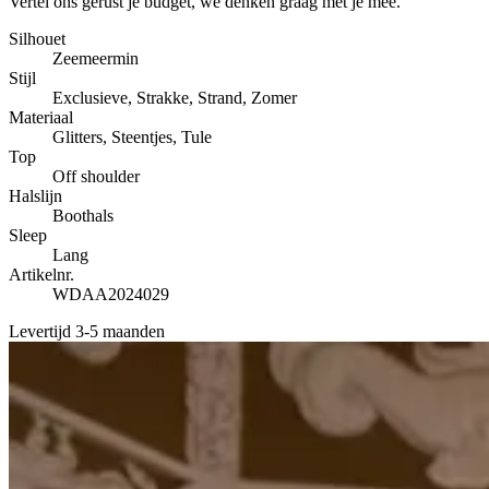
Vertel ons gerust je budget, we denken graag met je mee.
Silhouet
Zeemeermin
Stijl
Exclusieve, Strakke, Strand, Zomer
Materiaal
Glitters, Steentjes, Tule
Top
Off shoulder
Halslijn
Boothals
Sleep
Lang
Artikelnr.
WDAA2024029
Levertijd 3-5 maanden