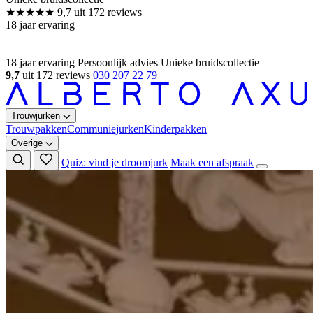
18 jaar ervaring
Persoonlijk advies
Unieke bruidscollectie
9,7
uit 172 reviews
030 207 22 79
Trouwjurken
Trouwpakken
Communiejurken
Kinderpakken
Overige
Quiz: vind je droomjurk
Maak een afspraak