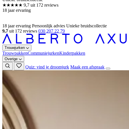
18 jaar ervaring
Persoonlijk advies
Unieke bruidscollectie
9,7
uit 172 reviews
030 207 22 79
Trouwjurken
Trouwpakken
Communiejurken
Kinderpakken
Overige
Quiz: vind je droomjurk
Maak een afspraak