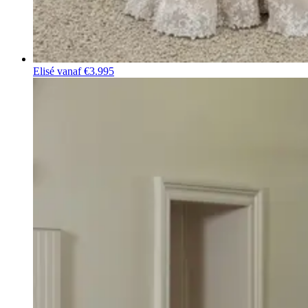
Elisé
vanaf €3.995