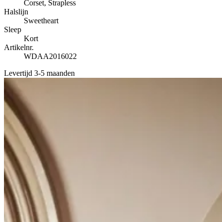
Corset, Strapless
Halslijn
Sweetheart
Sleep
Kort
Artikelnr.
WDAA2016022
Levertijd 3-5 maanden