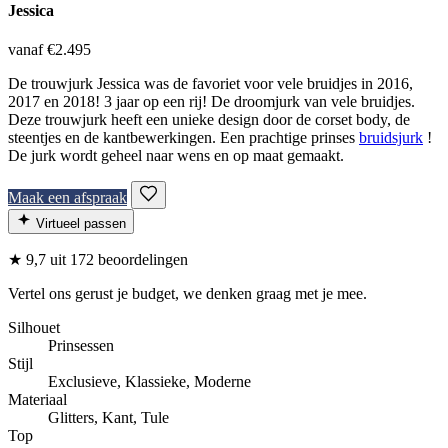
Jessica
vanaf €2.495
De trouwjurk Jessica was de favoriet voor vele bruidjes in 2016,
2017 en 2018! 3 jaar op een rij! De droomjurk van vele bruidjes.
Deze trouwjurk heeft een unieke design door de corset body, de
steentjes en de kantbewerkingen. Een prachtige prinses
bruidsjurk
!
De jurk wordt geheel naar wens en op maat gemaakt.
Maak een afspraak
Virtueel passen
★
9,7
uit 172 beoordelingen
Vertel ons gerust je budget, we denken graag met je mee.
Silhouet
Prinsessen
Stijl
Exclusieve, Klassieke, Moderne
Materiaal
Glitters, Kant, Tule
Top