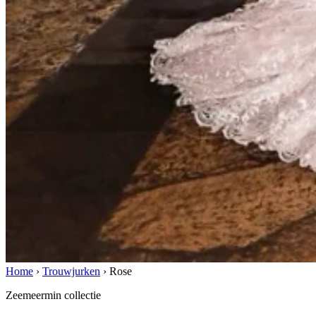
Home
›
Trouwjurken
›
Rose
Zeemeermin collectie