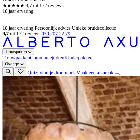
18 jaar ervaring
Persoonlijk advies
Unieke bruidscollectie
9,7
uit 172 reviews
030 207 22 79
Trouwjurken
Trouwpakken
Communiejurken
Kinderpakken
Overige
Quiz: vind je droomjurk
Maak een afspraak