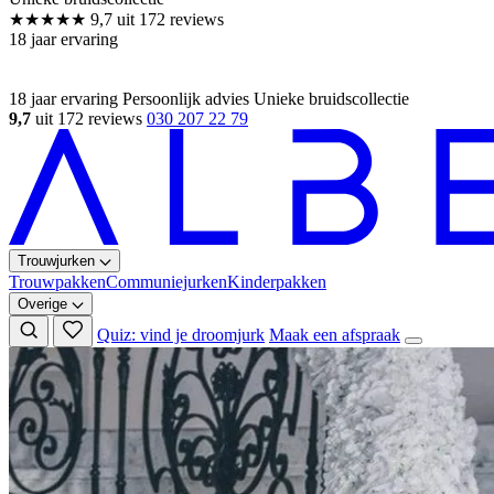
18 jaar ervaring
Persoonlijk advies
Unieke bruidscollectie
9,7
uit 172 reviews
030 207 22 79
Trouwjurken
Trouwpakken
Communiejurken
Kinderpakken
Overige
Quiz: vind je droomjurk
Maak een afspraak