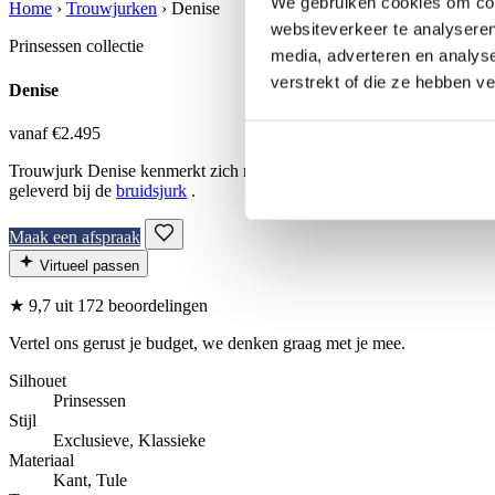
We gebruiken cookies om cont
Home
›
Trouwjurken
›
Denise
websiteverkeer te analyseren
Prinsessen collectie
media, adverteren en analys
verstrekt of die ze hebben v
Denise
vanaf €2.495
Trouwjurk Denise kenmerkt zich met een mooie lange sleep en een diep
geleverd bij de
bruidsjurk
.
Maak een afspraak
Virtueel passen
★
9,7
uit 172 beoordelingen
Vertel ons gerust je budget, we denken graag met je mee.
Silhouet
Prinsessen
Stijl
Exclusieve, Klassieke
Materiaal
Kant, Tule