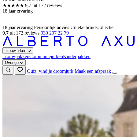
18 jaar ervaring
Persoonlijk advies
Unieke bruidscollectie
9,7
uit 172 reviews
030 207 22 79
Trouwjurken
Trouwpakken
Communiejurken
Kinderpakken
Overige
Quiz: vind je droomjurk
Maak een afspraak