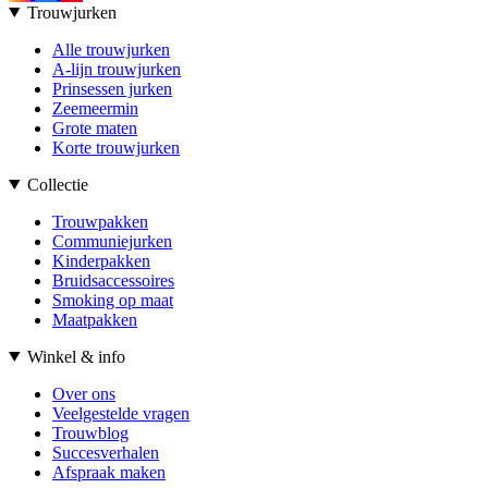
Trouwjurken
Alle trouwjurken
A-lijn trouwjurken
Prinsessen jurken
Zeemeermin
Grote maten
Korte trouwjurken
Collectie
Trouwpakken
Communiejurken
Kinderpakken
Bruidsaccessoires
Smoking op maat
Maatpakken
Winkel & info
Over ons
Veelgestelde vragen
Trouwblog
Succesverhalen
Afspraak maken