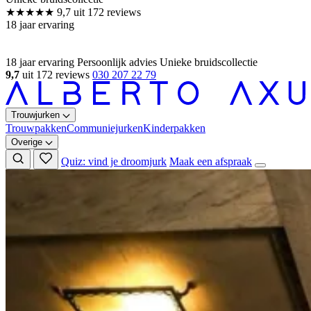
18 jaar ervaring
Persoonlijk advies
Unieke bruidscollectie
9,7
uit 172 reviews
030 207 22 79
Trouwjurken
Trouwpakken
Communiejurken
Kinderpakken
Overige
Quiz: vind je droomjurk
Maak een afspraak