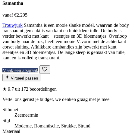
Samantha
vanaf €2.295
Trouwjurk
Samantha is een mooie slanke model, waarvan de body
transparant gemaakt is van kant en huidskleur tulle. De body is
verder bewerkt met kant + steentjes en 3D bloementjes. Overloop
van body naar de rok, heeft een mooie V-vorm met de achterkant
corset sluiting. Afklikbare armbandjes zijn bewerkt met kant +
steentjes en 3D bloementjes. De lange sleep is gemaakt van tulle,
kant en is volledig transparant.
Maak een afspraak
Virtueel passen
★
9,7
uit 172 beoordelingen
Vertel ons gerust je budget, we denken graag met je mee.
Silhouet
Zeemeermin
Stijl
Moderne, Romantische, Strakke, Strand
Materiaal