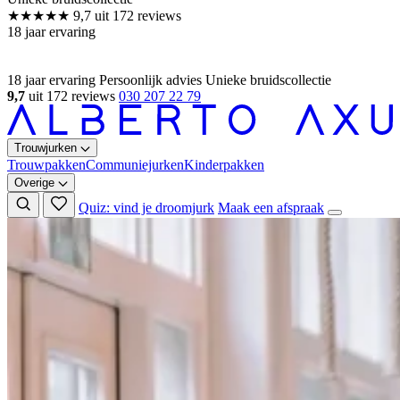
18 jaar ervaring
Persoonlijk advies
Unieke bruidscollectie
9,7
uit 172 reviews
030 207 22 79
Trouwjurken
Trouwpakken
Communiejurken
Kinderpakken
Overige
Quiz: vind je droomjurk
Maak een afspraak