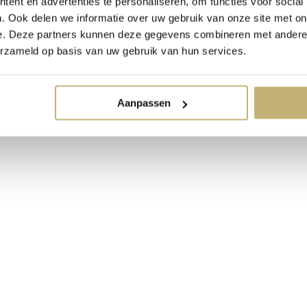
ent en advertenties te personaliseren, om functies voor social
. Ook delen we informatie over uw gebruik van onze site met on
e. Deze partners kunnen deze gegevens combineren met andere i
erzameld op basis van uw gebruik van hun services.
Aanpassen
h stof, bewerkt met kantstof en kantbewerkingen. De jurk heeft een m
ure maken wij je droomjurk naar wens en op maat! Dit is bij alle
bru