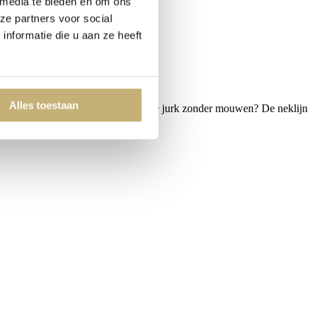
 media te bieden en om ons
ze partners voor social
nformatie die u aan ze heeft
Alles toestaan
ooie split en lange mouwen. Liever de jurk zonder mouwen? De neklijn
idsjurken
mogelijk.