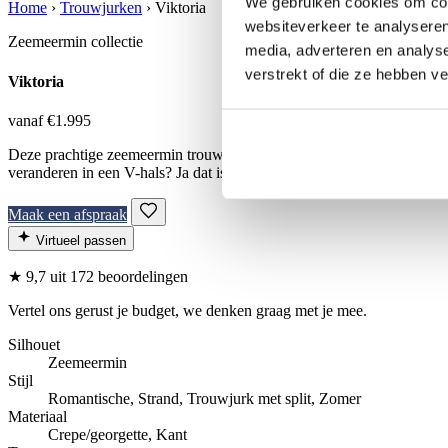
We gebruiken cookies om cont
Home
›
Trouwjurken
›
Viktoria
websiteverkeer te analyseren
Zeemeermin collectie
media, adverteren en analys
verstrekt of die ze hebben v
Viktoria
vanaf €1.995
Deze prachtige zeemeermin trouwjurk is gemaakt van een fijne stretc
veranderen in een V-hals? Ja dat is mogelijk! Bij ALBERTO AXU Cout
Maak een afspraak
Virtueel passen
★
9,7
uit 172 beoordelingen
Vertel ons gerust je budget, we denken graag met je mee.
Silhouet
Zeemeermin
Stijl
Romantische, Strand, Trouwjurk met split, Zomer
Materiaal
Crepe/georgette, Kant