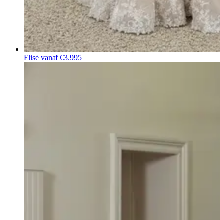
Elisé
vanaf €3.995