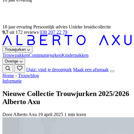
18 jaar ervaring
Persoonlijk advies
Unieke bruidscollectie
9,7
uit 172 reviews
030 207 22 79
Trouwjurken
Trouwpakken
Communiejurken
Kinderpakken
Overige
Quiz: vind je droomjurk
Maak een afspraak
Home
›
Trouwblog
Informatie
Nieuwe Collectie Trouwjurken 2025/2026
Alberto Axu
Door Alberto Axu
19 april 2025
1 min lezen