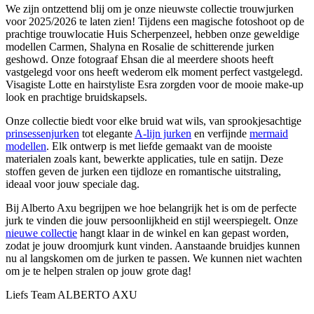
We zijn ontzettend blij om je onze nieuwste collectie trouwjurken
voor 2025/2026 te laten zien! Tijdens een magische fotoshoot op de
prachtige trouwlocatie Huis Scherpenzeel, hebben onze geweldige
modellen Carmen, Shalyna en Rosalie de schitterende jurken
geshowd. Onze fotograaf Ehsan die al meerdere shoots heeft
vastgelegd voor ons heeft wederom elk moment perfect vastgelegd.
Visagiste Lotte en hairstyliste Esra zorgden voor de mooie make-up
look en prachtige bruidskapsels.
Onze collectie biedt voor elke bruid wat wils, van sprookjesachtige
prinsessenjurken
tot elegante
A-lijn jurken
en verfijnde
mermaid
modellen
. Elk ontwerp is met liefde gemaakt van de mooiste
materialen zoals kant, bewerkte applicaties, tule en satijn. Deze
stoffen geven de jurken een tijdloze en romantische uitstraling,
ideaal voor jouw speciale dag.
Bij Alberto Axu begrijpen we hoe belangrijk het is om de perfecte
jurk te vinden die jouw persoonlijkheid en stijl weerspiegelt. Onze
nieuwe collectie
hangt klaar in de winkel en kan gepast worden,
zodat je jouw droomjurk kunt vinden. Aanstaande bruidjes kunnen
nu al langskomen om de jurken te passen. We kunnen niet wachten
om je te helpen stralen op jouw grote dag!
Liefs Team ALBERTO AXU