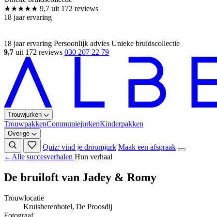
18 jaar ervaring
Persoonlijk advies
Unieke bruidscollectie
9,7
uit 172 reviews
030 207 22 79
Trouwjurken
Trouwpakken
Communiejurken
Kinderpakken
Overige
Quiz: vind je droomjurk
Maak een afspraak
←
Alle succesverhalen
Hun verhaal
De bruiloft van Jadey & Romy
Trouwlocatie
Kruisherenhotel, De Proosdij
Fotograaf