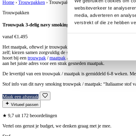
We gebruiken cookies om cont
Home
›
Trouwpakken
›
Trouwpak 3-delig navy smoking
websiteverkeer te analyseren
Trouwpakken
media, adverteren en analys
verstrekt of die ze hebben v
Trouwpak 3-delig navy smoking
vanaf €1.495
Het maatpak, oftewel je trouwpak, moet perfect zijn. Het moet voelen
zelf; kiezen samen zorgvuldig de stof, stijl van colbert, de juist voe
hoort bij een
trouwpak
/
maatpak
/
smoking
ook een overhemd op maat, 
aan het juiste adres voor een strak gesneden maatpak.
De levertijd van een trouwpak / maatpak is gemiddeld 6-8 weken. Met
Stof info van dit navy smoking trouwpak / maatpak: “Italiaanse stof 
Maak een afspraak
Virtueel passen
★
9,7
uit 172 beoordelingen
Vertel ons gerust je budget, we denken graag met je mee.