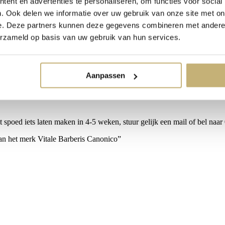
ent en advertenties te personaliseren, om functies voor social
. Ook delen we informatie over uw gebruik van onze site met on
e. Deze partners kunnen deze gegevens combineren met andere i
erzameld op basis van uw gebruik van hun services.
Aanpassen
 als een 2de huid, het moet lekker zitten, maar toch getailleerd en d
ring en knopen. Puntjes op i worden gezet met een mooie tekst aan de bin
ook daarvoor zorgt Alberto dat alles perfect bij past. Je initialen op j
 spoed iets laten maken in 4-5 weken, stuur gelijk een mail of bel naa
van het merk Vitale Barberis Canonico”