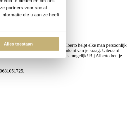
 media te bieden en om ons
ze partners voor social
nformatie die u aan ze heeft
Alles toestaan
at is waarvoor ALBERTO AXU staat. Alberto helpt elke man persoonlijk
nenkant van je jasje, en aan de binnenkant van je kraag. Uiteraard
e hemd, of toch je trouwdatum, alles is mogelijk! Bij Alberto ben je
r 0681051725.