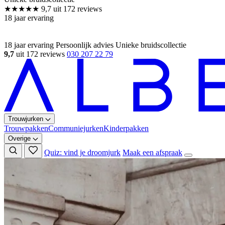
18 jaar ervaring
Persoonlijk advies
Unieke bruidscollectie
9,7
uit 172 reviews
030 207 22 79
Trouwjurken
Trouwpakken
Communiejurken
Kinderpakken
Overige
Quiz: vind je droomjurk
Maak een afspraak