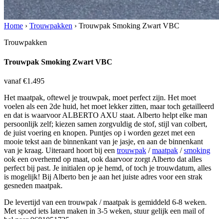
Home
›
Trouwpakken
›
Trouwpak Smoking Zwart VBC
Trouwpakken
Trouwpak Smoking Zwart VBC
vanaf €1.495
Het maatpak, oftewel je trouwpak, moet perfect zijn. Het moet
voelen als een 2de huid, het moet lekker zitten, maar toch getailleerd
en dat is waarvoor ALBERTO AXU staat. Alberto helpt elke man
persoonlijk zelf; kiezen samen zorgvuldig de stof, stijl van colbert,
de juist voering en knopen. Puntjes op i worden gezet met een
mooie tekst aan de binnenkant van je jasje, en aan de binnenkant
van je kraag. Uiteraard hoort bij een
trouwpak
/
maatpak
/
smoking
ook een overhemd op maat, ook daarvoor zorgt Alberto dat alles
perfect bij past. Je initialen op je hemd, of toch je trouwdatum, alles
is mogelijk! Bij Alberto ben je aan het juiste adres voor een strak
gesneden maatpak.
De levertijd van een trouwpak / maatpak is gemiddeld 6-8 weken.
Met spoed iets laten maken in 3-5 weken, stuur gelijk een mail of