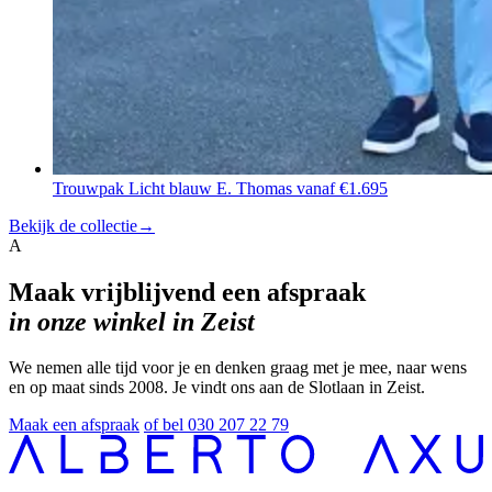
Trouwpak Licht blauw E. Thomas
vanaf €1.695
Bekijk de collectie
→
A
Maak vrijblijvend een afspraak
in onze winkel in Zeist
We nemen alle tijd voor je en denken graag met je mee, naar wens
en op maat sinds 2008. Je vindt ons aan de Slotlaan in Zeist.
Maak een afspraak
of bel 030 207 22 79