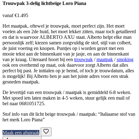
Trouwpak 3-delig lichtbeige Loro Piana
vanaf €1.495
Het maatpak, oftewel je trouwpak, moet perfect zijn. Het moet
voelen als een 2de huid, het moet lekker zitten, maar toch getailleerd
en dat is waarvoor ALBERTO AXU staat. Alberto helpt elke man
persoonlijk zelf; kiezen samen zorgvuldig de stof, stijl van colbert,
de juist voering en knopen. Puntjes op i worden gezet met een
mooie tekst aan de binnenkant van je jasje, en aan de binnenkant
van je kraag. Uiteraard hoort bij een
trouwpak
/
maatpak
/
smoking
ook een overhemd op maat, ook daarvoor zorgt Alberto dat alles
perfect bij past. Je initialen op je hemd, of toch je trouwdatum, alles
is mogelijk! Bij Alberto ben je aan het juiste adres voor een strak
gesneden maatpak.
De levertijd van een trouwpak / maatpak is gemiddeld 6-8 weken.
Met spoed iets laten maken in 4-5 weken, stuur gelijk een mail of
bel naar 0681051725.
Stof info van dit licht beige trouwpak / maatpak: “Italiaanse stof van
het merk Loro Piana”
Maak een afspraak