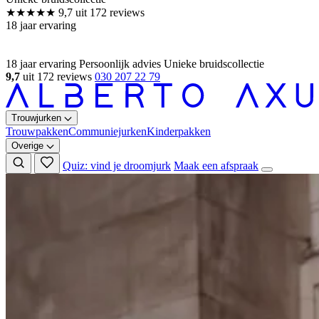
18 jaar ervaring
Persoonlijk advies
Unieke bruidscollectie
9,7
uit 172 reviews
030 207 22 79
Trouwjurken
Trouwpakken
Communiejurken
Kinderpakken
Overige
Quiz: vind je droomjurk
Maak een afspraak