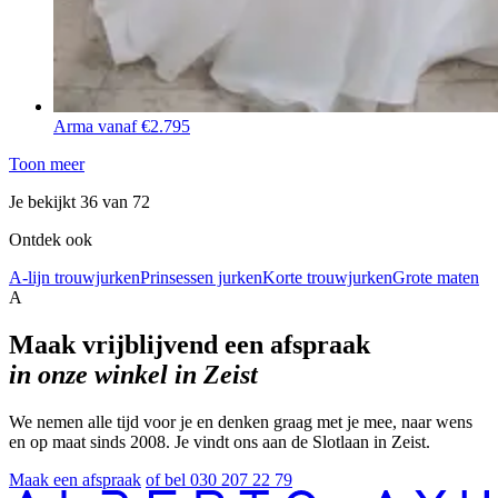
Arma
vanaf €2.795
Toon meer
Je bekijkt 36 van 72
Ontdek ook
A-lijn trouwjurken
Prinsessen jurken
Korte trouwjurken
Grote maten
A
Maak vrijblijvend een afspraak
in onze winkel in Zeist
We nemen alle tijd voor je en denken graag met je mee, naar wens
en op maat sinds 2008. Je vindt ons aan de Slotlaan in Zeist.
Maak een afspraak
of bel 030 207 22 79