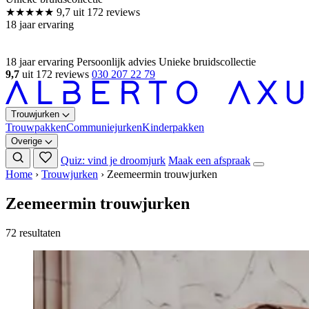
18 jaar ervaring
Persoonlijk advies
Unieke bruidscollectie
9,7
uit 172 reviews
030 207 22 79
Trouwjurken
Trouwpakken
Communiejurken
Kinderpakken
Overige
Quiz: vind je droomjurk
Maak een afspraak
Home
›
Trouwjurken
›
Zeemeermin trouwjurken
Zeemeermin trouwjurken
72 resultaten