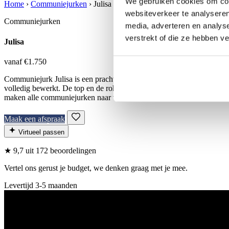
We gebruiken cookies om cont
Home
›
Communiejurken
›
Julisa
websiteverkeer te analyseren
Communiejurken
media, adverteren en analys
verstrekt of die ze hebben v
Julisa
vanaf €1.750
Communiejurk Julisa is een prachtige prinses jurk met lange mouwen e
volledig bewerkt. De top en de rok heeft een licht beige voering wa
maken alle communiejurken naar wens en op maat!
Maak een afspraak
Virtueel passen
★
9,7
uit 172 beoordelingen
Vertel ons gerust je budget, we denken graag met je mee.
Levertijd 3-5 maanden