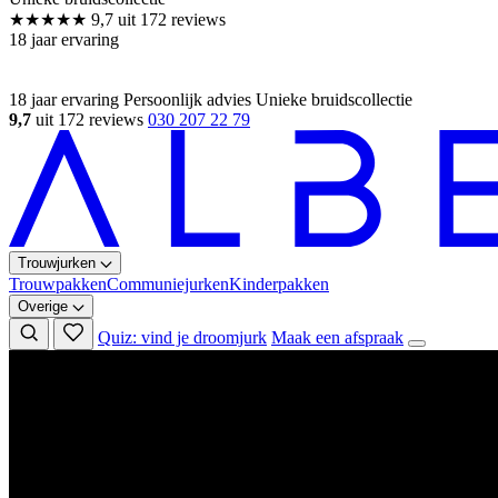
18 jaar ervaring
Persoonlijk advies
Unieke bruidscollectie
9,7
uit 172 reviews
030 207 22 79
Trouwjurken
Trouwpakken
Communiejurken
Kinderpakken
Overige
Quiz: vind je droomjurk
Maak een afspraak