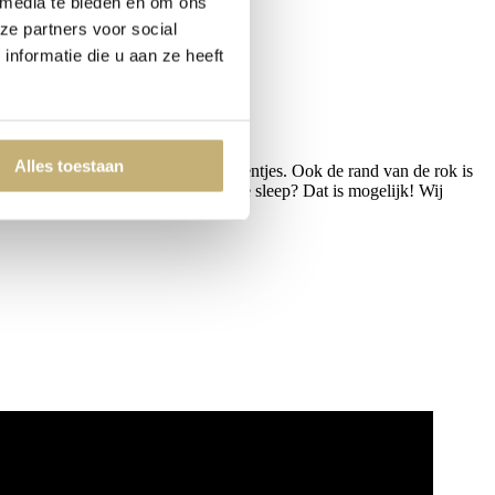
 media te bieden en om ons
ze partners voor social
nformatie die u aan ze heeft
Alles toestaan
applicatie / 3D bloementjes en steentjes. Ook de rand van de rok is
ze
communiejurk
met een extra lange sleep? Dat is mogelijk! Wij