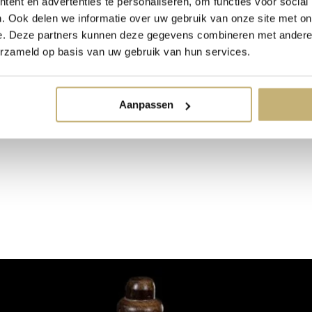
ent en advertenties te personaliseren, om functies voor social
. Ook delen we informatie over uw gebruik van onze site met on
e. Deze partners kunnen deze gegevens combineren met andere i
erzameld op basis van uw gebruik van hun services.
Aanpassen
n een mooie lage rug. De body is volledig bewerkt met licht ivoor kant 
ardoor de kantbewerkingen meer naar voren komen, erg mooi! Wil je de