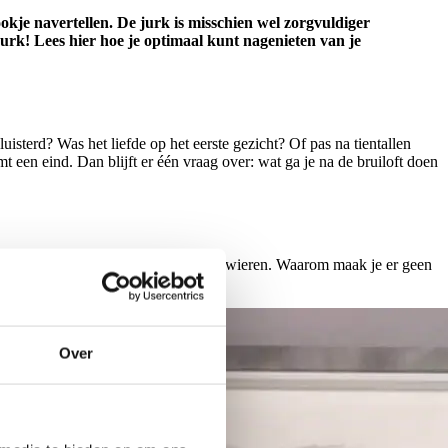
ookje navertellen. De jurk is misschien wel zorgvuldiger
sjurk! Lees hier hoe je optimaal kunt nagenieten van je
terd? Was het liefde op het eerste gezicht? Of pas na tientallen
t een eind. Dan blijft er één vraag over: wat ga je na de bruiloft doen
or de spiegel mee te gaan pronken en zwieren. Waarom maak je er geen
achtig frame. Altijd in het zicht!
Over