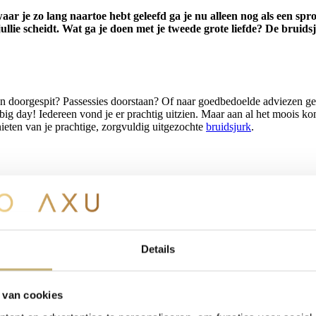
aar je zo lang naartoe hebt geleefd ga je nu alleen nog als een spr
d jullie scheidt. Wat ga je doen met je tweede grote liefde? De bruid
oorgespit? Passessies doorstaan? Of naar goedbedoelde adviezen geluis
big day! Iedereen vond je er prachtig uitzien. Maar aan al het moois kom
nieten van je prachtige, zorgvuldig uitgezochte
bruidsjurk
.
en nagenieten van je bruidsjurk. Om het tegen je lichaam aangedrukt vo
r, opgehangen voor het raam in je walk-in closet of ingelijst in een pr
Details
 van cookies