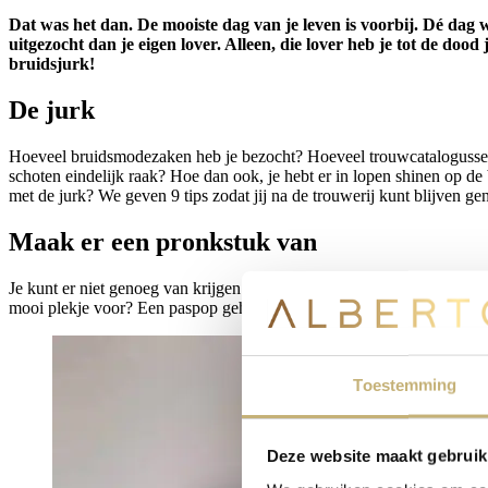
Dat was het dan. De mooiste dag van je leven is voorbij. Dé dag w
uitgezocht dan je eigen lover. Alleen, die lover heb je tot de doo
bruidsjurk!
De jurk
Hoeveel bruidsmodezaken heb je bezocht? Hoeveel trouwcatalogussen d
schoten eindelijk raak? Hoe dan ook, je hebt er in lopen shinen op de 
met de jurk? We geven 9 tips zodat jij na de trouwerij kunt blijven ge
Maak er een pronkstuk van
Je kunt er niet genoeg van krijgen en het liefst zou je elke dag will
mooi plekje voor? Een paspop gehuld in jouw bruidsjurk op de slaapkame
Toestemming
Deze website maakt gebruik