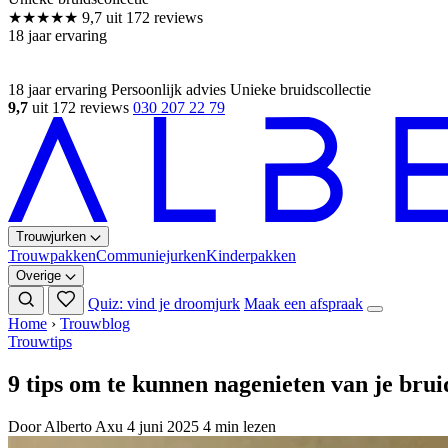
18 jaar ervaring
Persoonlijk advies
Unieke bruidscollectie
9,7
uit 172 reviews
030 207 22 79
Trouwjurken
Trouwpakken
Communiejurken
Kinderpakken
Overige
Quiz: vind je droomjurk
Maak een afspraak
Home
›
Trouwblog
Trouwtips
9 tips om te kunnen nagenieten van je brui
Door Alberto Axu
4 juni 2025
4 min lezen